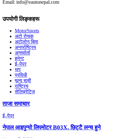
Email: info@eautonepal.com
उपयोगी लिङ्कहरू
MotorSports
अटो रोचक
अटोलोन बिमा
अन्तर्राष्ट्रिय
अन्तर्वार्ता
इभेन्ट
ई–पेपर
थप
प्रविधी
मूल्य सूची
राष्ट्रिय
सेलिब्रेटिज
ताजा समाचार
ई–पेपर
नेपाल आइपुग्यो लिपमोटर B03X, छिट्टै लन्च हुने