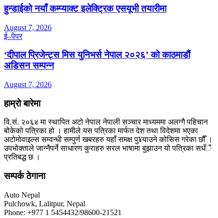
हुन्डाईको नयाँ कम्प्याक्ट इलेक्ट्रिक एसयूभी तयारीमा
August 7, 2026
ई–पेपर
‘दीपाल प्रिजेन्ट्स मिस युनिभर्स नेपाल २०२६’ को काठमाडौं
अडिसन सम्पन्न
August 7, 2026
हाम्रो बारेमा
वि.सं. २०६४ मा स्थापित अटो नेपाल नेपाली सञ्चार माध्यममा अलग्गै पहिचान
बोकेको पत्रिका हो । हामीले यस पत्रिका मार्फत देश तथा विदेशमा भएका
अटोमोवाइल्स सम्वन्धी सम्पुर्ण खबरहरु यहाँ समक्ष पु¥याउने कोसिस गरेका छौँ ।
उपभोक्ताले जान्नैपर्ने साधारण कुराहरु सरल भाषामा बुझाउन यो पत्रिका सधँै
प्रतिबद्ध छ ।
सम्पर्क ठेगाना
Auto Nepal
Pulchowk, Lalitpur, Nepal
Phone: +977 1 5454432/98600-21521