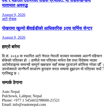
वर्षा र पहिरोले देशभरका सडक प्रभावित, यी सडकखण्डमा
यातायात अवरुद्ध
August 9, 2026
अटो रोचक
पोखरामा खुल्यो बीवाईडीको आधिकारिक ३एस सर्भिस सेन्टर
August 9, 2026
हाम्रो बारेमा
वि.सं. २०६४ मा स्थापित अटो नेपाल नेपाली सञ्चार माध्यममा अलग्गै पहिचान
बोकेको पत्रिका हो । हामीले यस पत्रिका मार्फत देश तथा विदेशमा भएका
अटोमोवाइल्स सम्वन्धी सम्पुर्ण खबरहरु यहाँ समक्ष पु¥याउने कोसिस गरेका छौँ ।
उपभोक्ताले जान्नैपर्ने साधारण कुराहरु सरल भाषामा बुझाउन यो पत्रिका सधँै
प्रतिबद्ध छ ।
सम्पर्क ठेगाना
Auto Nepal
Pulchowk, Lalitpur, Nepal
Phone: +977 1 5454432/98600-21521
Email: info@eautonepal.com