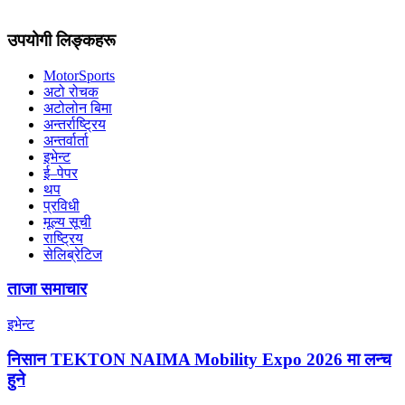
उपयोगी लिङ्कहरू
MotorSports
अटो रोचक
अटोलोन बिमा
अन्तर्राष्ट्रिय
अन्तर्वार्ता
इभेन्ट
ई–पेपर
थप
प्रविधी
मूल्य सूची
राष्ट्रिय
सेलिब्रेटिज
ताजा समाचार
इभेन्ट
निसान TEKTON NAIMA Mobility Expo 2026 मा लन्च
हुने