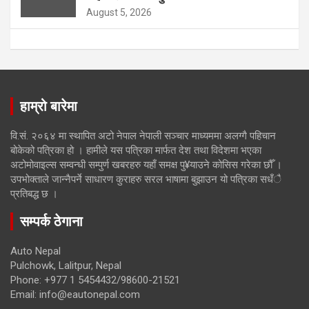
August 5, 2026
हाम्रो बारेमा
वि.सं. २०६४ मा स्थापित अटो नेपाल नेपाली सञ्चार माध्यममा अलग्गै पहिचान
बोकेको पत्रिका हो । हामीले यस पत्रिका मार्फत देश तथा विदेशमा भएका
अटोमोवाइल्स सम्वन्धी सम्पुर्ण खबरहरु यहाँ समक्ष पु¥याउने कोसिस गरेका छौँ ।
उपभोक्ताले जान्नैपर्ने साधारण कुराहरु सरल भाषामा बुझाउन यो पत्रिका सधँै
प्रतिबद्ध छ ।
सम्पर्क ठेगाना
Auto Nepal
Pulchowk, Lalitpur, Nepal
Phone: +977 1 5454432/98600-21521
Email: info@eautonepal.com