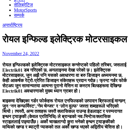
सेलिब्रेटिज
MotorSports
सम्पर्क
अन्तर्राष्ट्रिय
रोयल इन्फिल्ड इलेक्ट्रिक मोटरसाइकल
November 24, 2022
रोयल इन्फिल्डको इलेक्ट्रिक मोटरसाइकल कन्सेप्टको पहिलो तस्बिर, जसलाई
Electrik01 डब गरिएको छ, अनलाइनमा देखा परेको छ। इलेक्ट्रिक
मोटरसाइकल, जुन अझै पनि यसको अवधारणा वा बरु डिजाइन अध्ययनमा छ,
केही आकर्षक रेट्रो-प्रेरित डिजाइन संकेतहरू प्रदान गर्दछ। फ्रन्ट गर्डर फोर्क
सेटअप जुन सामान्यतया अत्यन्त पुरानो मेसिन वा कस्टम बिल्डहरूमा देखिन्छ
Electrik01 अवधारणाको मुख्य ध्यान ग्राबर हो।
बाइकमा देखिएका गर्डर फोर्कहरू रोयल एनफिल्डको उत्पादन ब्रिफलाई मान्छन्
जुन ‘नन कन्फर्मिस्ट’,’गेम चेन्जर’ र ‘लोन वुल्फ’ जस्ता शब्दहरूले भरिएको
थियो। त्यस्तै, अन्य तत्वहरू जस्तै क्लासिकल राउन्ड हेडलाइट र परम्परागत
इन्धन ट्याङ्की (केवल प्रतिनिधि) ले ब्रान्डको नव-भिन्टेज/क्लासिक
स्टाइललाई पछ्याउँछ। अर्को चाखलाग्दो कुरा भनेको इन्धन ट्याङ्कीको
माथिको खण्ड र ब्याट्री प्याकको तल अर्को खण्ड भएको अद्वितीय चेसिस हो।