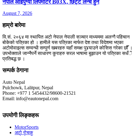
नेपाल आइपुग्यो लिपमोटर B03X, छिट्टै लन्च हुने
August 7, 2026
हाम्रो बारेमा
वि.सं. २०६४ मा स्थापित अटो नेपाल नेपाली सञ्चार माध्यममा अलग्गै पहिचान
बोकेको पत्रिका हो । हामीले यस पत्रिका मार्फत देश तथा विदेशमा भएका
अटोमोवाइल्स सम्वन्धी सम्पुर्ण खबरहरु यहाँ समक्ष पु¥याउने कोसिस गरेका छौँ ।
उपभोक्ताले जान्नैपर्ने साधारण कुराहरु सरल भाषामा बुझाउन यो पत्रिका सधँै
प्रतिबद्ध छ ।
सम्पर्क ठेगाना
Auto Nepal
Pulchowk, Lalitpur, Nepal
Phone: +977 1 5454432/98600-21521
Email: info@eautonepal.com
उपयोगी लिङ्कहरू
MotorSports
अटो रोचक