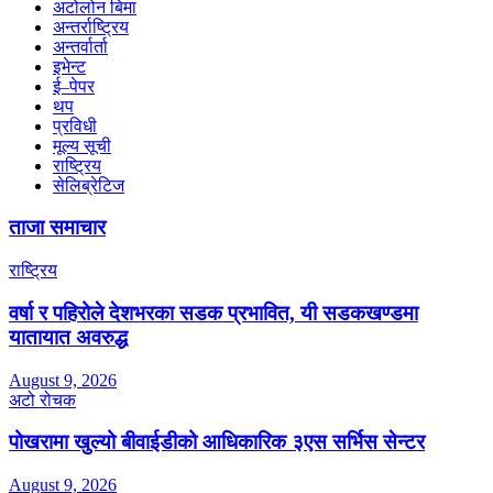
अटोलोन बिमा
अन्तर्राष्ट्रिय
अन्तर्वार्ता
इभेन्ट
ई–पेपर
थप
प्रविधी
मूल्य सूची
राष्ट्रिय
सेलिब्रेटिज
ताजा समाचार
राष्ट्रिय
वर्षा र पहिरोले देशभरका सडक प्रभावित, यी सडकखण्डमा
यातायात अवरुद्ध
August 9, 2026
अटो रोचक
पोखरामा खुल्यो बीवाईडीको आधिकारिक ३एस सर्भिस सेन्टर
August 9, 2026