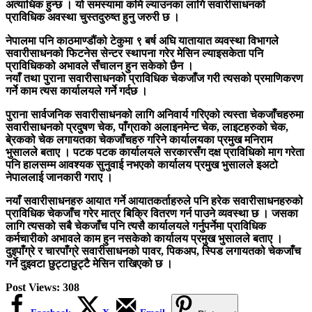
अत्याधिक हुन्छ । यो समस्यामा कमि ल्याउनका लागि सवारीसाधनको
प्राविधिक अवस्था चुस्तदुरुष्त हुनु जरुरी छ ।
नेपालमा पनि काठमाण्डौंको टेकुमा ९ बर्ष अघि यातायात व्यवस्था विभागले
सवारीसाधनको फिटनेस सेन्टर स्थापना गरेर मेसिन ल्याइसकेता पनि
प्राविधिकको अभावले सँचालन हुन सकेको छैन ।
नयाँ तथा पुराना सवारीसाधनको प्राविधिक चेकजाँज गरी त्यसको प्रमाणिकरण
गर्ने काम त्यस कार्यालयले गर्ने गर्दछ ।
पुराना सार्वजनिक सवारीसाधनको लागि अनिवार्य गरिएको त्यस्ता चेकजाँचहरुमा
सवारीसाधनको प्रदुषण चेक, पाँग्राको अलाइनमेन्ट चेक, लाइटहरुको चेक,
बे्रकको चेक लगायतका चेकजाँचहरु गरिने कार्यालयका प्रमुख मनिराम
भुसालले बताए । पटक पटक कार्यालयले सरकारसँग दक्ष प्राविधिको माग गरेता
पनि हालसम्म आवश्यक सुनुवाई नभएको कार्यालय प्रमुख भुसालले
इअटो
नेपाल
लाई जानकारी गराए ।
नयाँ सवारीसाधनहरु आयात गर्ने आयातकर्ताहरुले पनि हरेक सवारीसाधनहरुको
प्राविधिक चेकजाँच गरेर मात्र बिक्रि वितरण गर्न पाउने व्यवस्था छ । जसका
लागि त्यसको सबै चेकजाँच पनि त्यसै कार्यालयले गर्नुपर्नेमा प्राविधिक
कर्मचारीको अभावले काम हुन नसकेको कार्यालय प्रमुख भुसालले बताए ।
दुइपाँग्रे र चारपाँग्रे सवारीसाधनको पावर, पिकअप, स्पिड लगायतको चेकजाँच
गर्ने दुइवटा छुट्टाछुट्टै मेसिन राखिएको छ ।
Post Views:
308