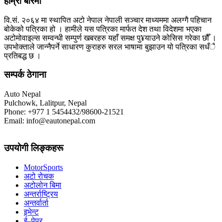
हाम्रो बारेमा
वि.सं. २०६४ मा स्थापित अटो नेपाल नेपाली सञ्चार माध्यममा अलग्गै पहिचान
बोकेको पत्रिका हो । हामीले यस पत्रिका मार्फत देश तथा विदेशमा भएका
अटोमोवाइल्स सम्वन्धी सम्पुर्ण खबरहरु यहाँ समक्ष पु¥याउने कोसिस गरेका छौँ ।
उपभोक्ताले जान्नैपर्ने साधारण कुराहरु सरल भाषामा बुझाउन यो पत्रिका सधँै
प्रतिबद्ध छ ।
सम्पर्क ठेगाना
Auto Nepal
Pulchowk, Lalitpur, Nepal
Phone: +977 1 5454432/98600-21521
Email: info@eautonepal.com
उपयोगी लिङ्कहरू
MotorSports
अटो रोचक
अटोलोन बिमा
अन्तर्राष्ट्रिय
अन्तर्वार्ता
इभेन्ट
ई–पेपर