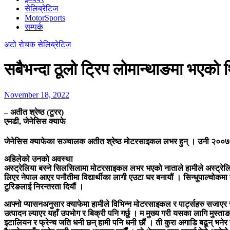
सेलिब्रेटिज
MotorSports
सम्पर्क
अटो रोचक
सेलिब्रेटिज
सबैभन्दा ठूलो ट्रिप लोमान्थाङमा भएको 
November 18, 2022
– अतीत श्रेष्ठ (टुरर)
एमडी, जेनेसिस क्याफे
जेनेसिस क्याफेका सञ्चालक अतीत श्रेष्ठ मोटरसाइकल लभर हुन् । उनी २००७ म
अहिलेको उनको अवस्था
अस्ट्रेलिया बस्ने सिलसिलामा मोटरसाइकल लभर भएको नाताले हामीले अस्ट्रेलिय
लिएर नेपाल आएर पनौतीमा विद्यार्थीका लागी एउटा घर बनायौं । सिन्धुपाल्चोकम
टुरिङलाई निरन्तरता दियौं ।
आफ्नो प्यासनअनुसार क्याफेमा हामीले विभिन्न मोटरसाइकल र पार्ट्सहरु सजाएर र
उत्पादन ल्याएर यहाँ उपभोग र बिक्री पनि गर्छु । म मुख्य गरी यसका लागि मुस्ता
इटालियन र फ्रेन्च जति धनी छन् हामी पनि धनी छौं । ती कुरा अगाडि बढून् भनेर हाम