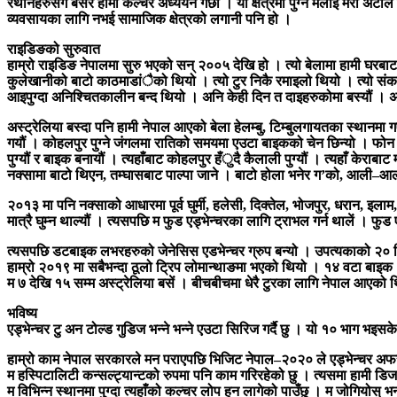
रैथानेहरुसँग बसेर हामी कल्चर अध्ययन गर्छौं । यो क्षेत्रमा पुग्न मलाई मेरो अटो
व्यवसायका लागि नभई सामाजिक क्षेत्रको लगानी पनि हो ।
राइडिङको सुरुवात
हाम्रो राइडिङ नेपालमा सुरु भएको सन् २००५ देखि हो । त्यो बेलामा हामी घरबाट फोन
कुलेखानीको बाटो काठमाडांैको थियो । त्यो टुर निकै रमाइलो थियो । त्यो संक
आइपुग्दा अनिश्चितकालीन बन्द थियो । अनि केही दिन त दाइहरुकोमा बस्यौं । 
अस्ट्रेलिया बस्दा पनि हामी नेपाल आएको बेला हेलम्बु, टिम्बुलगायतका स्थानमा 
गयौं । कोहलपुर पुग्ने जंगलमा रातिको समयमा एउटा बाइकको चेन छिन्यो । फोन पन
पुग्यौं र बाइक बनायौं । त्यहाँबाट कोहलपुर हँुदै कैलाली पुग्यौं । त्यहाँ केराबाट 
नक्सामा बाटो थिएन, तम्घासबाट पाल्पा जाने । बाटो होला भनेर ग’को, आली–आलीबाट 
२०१३ मा पनि नक्साको आधारमा पूर्व घुर्मी, हलेसी, दिक्तेल, भोजपुर, धरान, इलाम,
मात्रै घुम्न थाल्यौं । त्यसपछि म फुड एड्भेन्चरका लागि ट्राभल गर्न थालें । फु
त्यसपछि डटबाइक लभरहरुको जेनेसिस एडभेन्चर ग्रुप बन्यो । उपत्यकाको २० क
हाम्रो २०१९ मा सबैभन्दा ठूलो ट्रिप लोमान्थाङमा भएको थियो । १४ वटा बाइक 
म ७ देखि १५ सम्म अस्ट्रेलिया बसें । बीचबीचमा धेरै टुरका लागि नेपाल आएको थि
भविष्य
एड्भेन्चर टु अन टोल्ड गुडिज भन्ने भन्ने एउटा सिरिज गर्दै छु । यो १० भाग 
हाम्रो काम नेपाल सरकारले मन पराएपछि भिजिट नेपाल–२०२० ले एड्भेन्चर अफर
म हस्पिटालिटी कन्सल्ट्यान्टको रुपमा पनि काम गरिरहेको छु । त्यसमा हामी डिजाइ
म विभिन्न स्थानमा पुग्दा त्यहाँको कल्चर लोप हुन लागेको पाउँछु । म जोगियोस् 