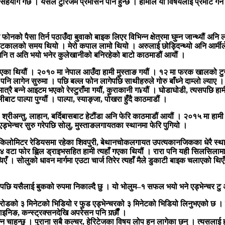
ले सहयोग गर्छ । यसले टुरिजम प्रमोसन पनि हुन्छ । हामीले यी विषयलाई प्रमोट गर्न ड
को पैसा तिर्न पठाउँदा बुवाको बाइक लिएर विभिन्न क्षेत्रमा घुम्न जान्थ्यौं अनि ला
टकालको समय थियो । मेरो कपाल लामो थियो । अरुलाई छोड्दिन्थ्यो अनि आर्मीले 
अनि त अति भयो भनेर कुलेखानीको बनिरहेको बाटो काठमाडौं आयौं ।
गएका थियौं । २०१० मा नेपाल आउँदा हामी मुस्ताङ गयौं । १२ मा फरक खालको टुर गर्
ि लागेन सुरुमा । पछि बल्ल फोन लागेपछि साथीहरुले गोरु बाँध्ने दाम्लो ल्याए । 
मात्रै बन्ने आइटम भएको रेस्टुराँमा गयौं, कुराकानी ग¥यौं । घोडाघोडी, त्यसपछि हामी स
पाल्पा पुग्यौं । पाल्पा, स्याङ्जा, पोखरा हुँदै काठमाडौं ।
 श्रीअन्तु, लाहान, बर्दिबासबाट हेटौंडा अनि फेरि काठमाडौं आयौं । २०१५ मा हामी ल
ड एड्भेन्चर सुरु गरेपछि सोलु, मुस्ताङलगायतका स्थानमा फेरि पुगियो ।
िलोमिटर रेडियसमा रहेका शिवपुरी, बेथानचोकलगायत उपत्यकानजिकका धेरै स्थान
४ वटा फोर ह्विल ड्राइभसहित हामी त्यहाँ गएका थियौं । रारा पनि यही सिलसिलाम
एँ । सोलुको धावन मार्गमा एउटा चार्ज तिरेर त्यहाँ मैले डुकाटी बाइक चलाएको थिए
भइसकेपछि यसैलाई बुकको रुपमा निकाल्दै छु । यो भोलुम–१ सफल भयो भने एड्भेन्चर
ोडको ३ मिनेटको भिडियो र फुड एड्भेन्चरको ३ मिनेटको भिडियो लिनुभएको छ । 
निङ, कन्स्ट्रक्सनदेखि अपरेसन पनि गर्र्छौं ।
भन्न चाहन्छु । पुराना सबै कल्चर, हेरिटेजका विषय लोप हुन लागेका छन् । त्यसलाई 