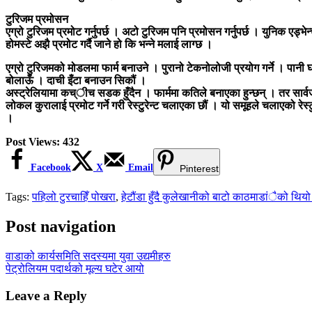
टुरिजम प्रमोसन
एग्रो टुरिजम प्रमोट गर्नुपर्छ । अटो टुरिजम पनि प्रमोसन गर्नुपर्छ । युनिक एड्भ
होमस्टे अझै प्रमोट गर्दै जाने हो कि भन्ने मलाई लाग्छ ।
एग्रो टुरिजमको मोडलमा फार्म बनाउने । पुरानो टेकनोलोजी प्रयोग गर्ने । पानी घ
बोलाऊँ । दाची इँटा बनाउन सिकौं ।
अस्ट्रेलियामा कच्ीच सडक हुँदैन । फार्ममा कतिले बनाएका हुन्छन् । तर सार
लोकल कुरालाई प्रमोट गर्ने गरी रेस्टुरेन्ट चलाएका छौं । यो समूहले चलाएको रे
।
Post Views:
432
Facebook
X
Email
Pinterest
Tags:
पहिलो टुरचाहिँ पोखरा
,
हेटौंडा हुँदै कुलेखानीको बाटो काठमाडांैको थिय
Post navigation
वाडाको कार्यसमिति सदस्यमा युवा उद्यमीहरु
पेट्रोलियम पदार्थको मूल्य घटेर आयो
Leave a Reply