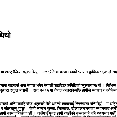
थियो
ा अस्ट्रेलिया गएका थिए । अस्ट्रेलिया बस्दा उनको प्यासन कुकिङ भएकाले त्
ामा बाइकर्स अस नेपाल भनेर नेपाली राइडिङ कमिटिको सुरुवात ग¥यौं । विभिन्न र
ा दुईवटा स्कुल बनायौं । सन् २०१५ मा नेपाल आइसकेपछि हामीले प्यासन र प्रोफेस
ाख्यौं अनि मचाहिँ सेफ भएकाले मैले आफ्नो कामलाई निरन्तरता पनि दिएँ । म अहिले
ङ र सोलखुम्बु पुग्छु । केही सामान जुम्ला, चित्लाङ, डोल्पालगायतका स्थानबाट आउँ
ी काम गरिरहेका छौं । गाउँगाउँ पुग्दा हामी त्यहाँको कल्चरको पनि अध्ययन गर्छौं ।