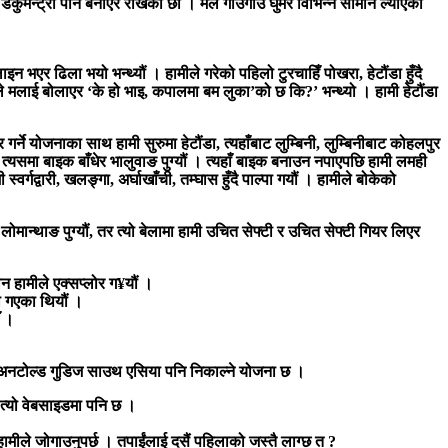
कुमेन्ट्री पनि बनाएर राखेका छौं । मैले गाउँगाउँ घुमेर विभिन्न सामान ल्याएको
इन भएर ढिला भयो भन्थ्यौं । हामीले गरेको पहिलो टुरचाहिँ पोखरा, हेटौंडा हुँदै
मलाई बोलाएर ‘के हो भाइ, कपालमा बम लुका’को छ कि?’ भन्थ्यो । हामी हेटौंडा
ने योजनाका साथ हामी सुरुमा हेटौंडा, त्यहाँबाट लुम्बिनी, लुम्बिनीबाट कोहलपुर
त्यसमा बाइक बाँधेर भालुवाङ पुग्यौं । त्यहाँ बाइक बनाउन नपाएपछि हामी लमही
्वर्गद्वारी, खलङ्गा, अर्घाखाँची, तम्घास हुँदै पाल्पा गयौं । हामीले बोकेको
ोमान्थाङ पुग्यौं, तर त्यो बेलामा हामी उचित सेफ्टी र उचित सेफ्टी गियर लिएर
 हामीले एक्सप्लोर ग¥यौं ।
ा गएका थियौं ।
ँ ।
 टु अनटोल्ड गुडिज साउथ एसिया पनि निकाल्ने योजना छ ।
त्यो वेबसाइडमा पनि छ ।
हामीले जोगाउनुपर्छ । तपाईंलाई दसैं पहिलाको जस्तै लाग्छ त ?