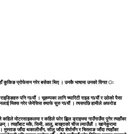
यहाँ कुकिङ प्रोफेसन गरेर बसेका थिए । उनकै भाषामा उनको विगत ः
ाइडिङहरु पनि ग¥यौं । भूकम्पका लागि च्यारिटी राइड ग¥यौं र उठेको पैसा
नलाई मिक्स गरेर जेनेसिस क्याफे सुरु ग¥यौं । त्यसपछि हामीले अफरोड
 कहिले मोटरसाइकलमा र कहिले फोर ह्विल ड्राइभमा गाउँगाउँमा पुगेर त्यहाँका
छन् । त्यहाँबाट मकै, सिमी, आलु, बाख्राको चीज ल्याउँछौं । खानेकुरामा
 मुस्ताङ जाँदा थकालीसँग, सोलु जाँदा शेर्पासँग र चित्लाङ जाँदा त्यहाँका