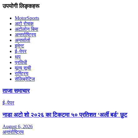
उपयोगी लिङ्कहरू
MotorSports
अटो रोचक
अटोलोन बिमा
अन्तर्राष्ट्रिय
अन्तर्वार्ता
इभेन्ट
ई–पेपर
थप
प्रविधी
मूल्य सूची
राष्ट्रिय
सेलिब्रेटिज
ताजा समाचार
ई–पेपर
नाडा अटो शो २०२६ का टिकटमा ५० प्रतिशत ‘अर्ली बर्ड’ छुट
August 6, 2026
अन्तर्राष्ट्रिय