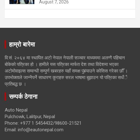
August 7, 2026
हाम्रो बारेमा
वि.सं. २०६४ मा स्थापित अटो नेपाल नेपाली सञ्चार माध्यममा अलग्गै पहिचान
बोकेको पत्रिका हो । हामीले यस पत्रिका मार्फत देश तथा विदेशमा भएका
अटोमोवाइल्स सम्वन्धी सम्पुर्ण खबरहरु यहाँ समक्ष पु¥याउने कोसिस गरेका छौँ ।
उपभोक्ताले जान्नैपर्ने साधारण कुराहरु सरल भाषामा बुझाउन यो पत्रिका सधँै
प्रतिबद्ध छ ।
सम्पर्क ठेगाना
Auto Nepal
Pulchowk, Lalitpur, Nepal
Phone: +977 1 5454432/98600-21521
Email: info@eautonepal.com