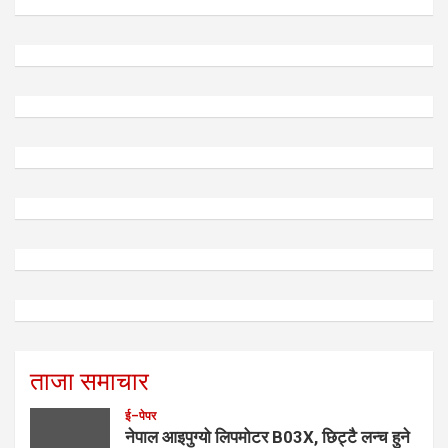
ताजा समाचार
ई–पेपर
नेपाल आइपुग्यो लिपमोटर B03X, छिट्टै लन्च हुने