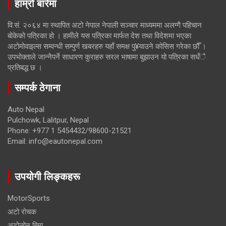
हाम्रो बारेमा
वि.सं. २०६४ मा स्थापित अटो नेपाल नेपाली सञ्चार माध्यममा अलग्गै पहिचान
बोकेको पत्रिका हो । हामीले यस पत्रिका मार्फत देश तथा विदेशमा भएका
अटोमोवाइल्स सम्वन्धी सम्पुर्ण खबरहरु यहाँ समक्ष पु¥याउने कोसिस गरेका छौँ ।
उपभोक्ताले जान्नैपर्ने साधारण कुराहरु सरल भाषामा बुझाउन यो पत्रिका सधँै
प्रतिबद्ध छ ।
सम्पर्क ठेगाना
Auto Nepal
Pulchowk, Lalitpur, Nepal
Phone: +977 1 5454432/98600-21521
Email: info@eautonepal.com
उपयोगी लिङ्कहरू
MotorSports
अटो रोचक
अटोलोन बिमा