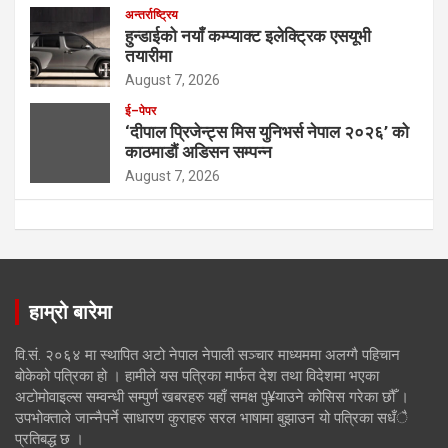
अन्तर्राष्ट्रिय
हुन्डाईको नयाँ कम्प्याक्ट इलेक्ट्रिक एसयूभी
तयारीमा
August 7, 2026
ई–पेपर
‘दीपाल प्रिजेन्ट्स मिस युनिभर्स नेपाल २०२६’ को
काठमाडौं अडिसन सम्पन्न
August 7, 2026
हाम्रो बारेमा
वि.सं. २०६४ मा स्थापित अटो नेपाल नेपाली सञ्चार माध्यममा अलग्गै पहिचान
बोकेको पत्रिका हो । हामीले यस पत्रिका मार्फत देश तथा विदेशमा भएका
अटोमोवाइल्स सम्वन्धी सम्पुर्ण खबरहरु यहाँ समक्ष पु¥याउने कोसिस गरेका छौँ ।
उपभोक्ताले जान्नैपर्ने साधारण कुराहरु सरल भाषामा बुझाउन यो पत्रिका सधँै
प्रतिबद्ध छ ।