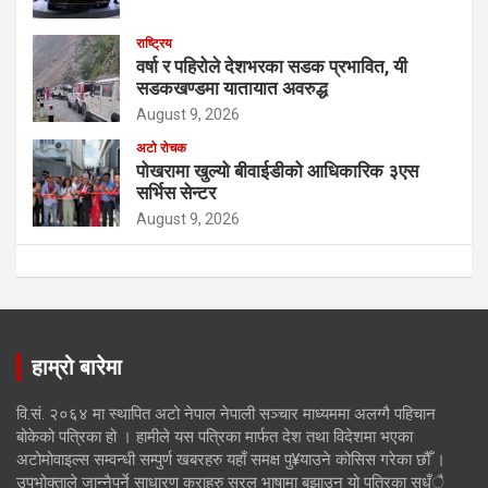
राष्ट्रिय
वर्षा र पहिरोले देशभरका सडक प्रभावित, यी
सडकखण्डमा यातायात अवरुद्ध
August 9, 2026
अटो रोचक
पोखरामा खुल्यो बीवाईडीको आधिकारिक ३एस
सर्भिस सेन्टर
August 9, 2026
हाम्रो बारेमा
वि.सं. २०६४ मा स्थापित अटो नेपाल नेपाली सञ्चार माध्यममा अलग्गै पहिचान
बोकेको पत्रिका हो । हामीले यस पत्रिका मार्फत देश तथा विदेशमा भएका
अटोमोवाइल्स सम्वन्धी सम्पुर्ण खबरहरु यहाँ समक्ष पु¥याउने कोसिस गरेका छौँ ।
उपभोक्ताले जान्नैपर्ने साधारण कुराहरु सरल भाषामा बुझाउन यो पत्रिका सधँै