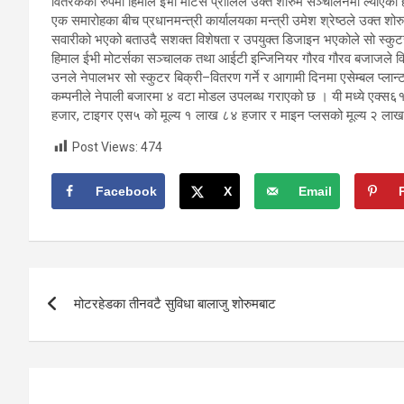
वितरकको रुपमा हिमाल ईभी मोटर्स प्रालिले उक्त शोरुम सञ्चालनमा ल्याएको 
एक समारोहका बीच प्रधानमन्त्री कार्यालयका मन्त्री उमेश श्रेष्ठले उक्त शो
सवारीको भएको बताउदै सशक्त विशेषता र उपयुक्त डिजाइन भएकोले सो स्कुटर न
हिमाल ईभी मोटर्सका सञ्चालक तथा आईटी इन्जिनियर गौरव गौरव बजाजले विद्
उनले नेपालभर सो स्कुटर बिक्री–वितरण गर्ने र आगामी दिनमा एसेम्बल प्लान्ट 
कम्पनीले नेपाली बजारमा ४ वटा मोडल उपलब्ध गराएको छ । यी मध्ये एक्
हजार, टाइगर एस५ को मूल्य १ लाख ८४ हजार र माइन प्लसको मूल्य २ लाख
Post Views:
474
Facebook
X
Email
Post
मोटरहेडका तीनवटै सुविधा बालाजु शोरुमबाट
navigation