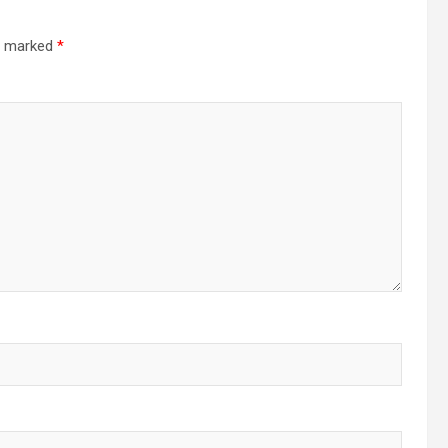
re marked
*