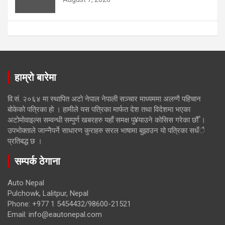
हाम्रो बारेमा
वि.सं. २०६४ मा स्थापित अटो नेपाल नेपाली सञ्चार माध्यममा अलग्गै पहिचान
बोकेको पत्रिका हो । हामीले यस पत्रिका मार्फत देश तथा विदेशमा भएका
अटोमोवाइल्स सम्वन्धी सम्पुर्ण खबरहरु यहाँ समक्ष पु¥याउने कोसिस गरेका छौँ ।
उपभोक्ताले जान्नैपर्ने साधारण कुराहरु सरल भाषामा बुझाउन यो पत्रिका सधँै
प्रतिबद्ध छ ।
सम्पर्क ठेगाना
Auto Nepal
Pulchowk, Lalitpur, Nepal
Phone: +977 1 5454432/98600-21521
Email: info@eautonepal.com