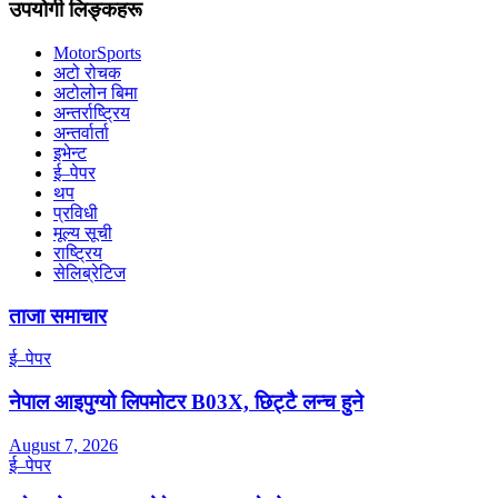
उपयोगी लिङ्कहरू
MotorSports
अटो रोचक
अटोलोन बिमा
अन्तर्राष्ट्रिय
अन्तर्वार्ता
इभेन्ट
ई–पेपर
थप
प्रविधी
मूल्य सूची
राष्ट्रिय
सेलिब्रेटिज
ताजा समाचार
ई–पेपर
नेपाल आइपुग्यो लिपमोटर B03X, छिट्टै लन्च हुने
August 7, 2026
ई–पेपर