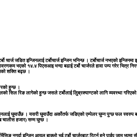
 टर्बो चार्ज जडित इन्जिनलाई टर्बोचार्ज इन्जिन भनिन्छ । टर्बोचार्ज नभएको इन्जि
ातावरणकम भएको १४.४ पिएसआइ भन्दा बढाई टर्बो चार्जरले हावा पम्प गरेर भित्र निरन
नको शक्ति बढ्छ ।
रको हुन्छ ।
स्टिलको सिल रिङ लागेको हुन्छ जसले टर्बोलाई लुिब्रक्याण्टको लागि व्यवस्था गर
वाइनलाई घुमाउँछ । यसरी घुमाउँदा अर्कोतर्फ जडिएको एम्पेलर घुम्न पुग्छ फल स्वरुप 
चालीस हजार) सम्म घुम्छ ।
र्भिसिङ नगर्दा इन्जिन आयल बाक्लो भई टर्बो चार्जरबाट रिटर्न हुने पाईप जाम भएमा 