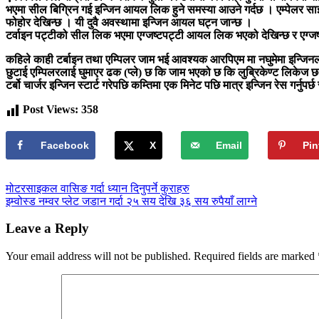
भएमा सील बिग्रिन गई इन्जिन आयल लिक हुने समस्या आउने गर्दछ । एम्पेलर साइ
फोहोर देखिन्छ । यी दुवै अवस्थामा इन्जिन आयल घट्न जान्छ ।
टर्वाइन पट्टीको सील लिक भएमा एग्जष्टपट्टी आयल लिक भएको देखिन्छ र एग्जष्ट
कहिले काही टर्बाइन तथा एम्पिलर जाम भई आवश्यक आरपिएम मा नघुमेमा इन्जिनलाई
छुटाई एम्पिलरलाई घुमाएर ढक (प्ले) छ कि जाम भएको छ कि लुब्रिकेण्ट लिकेज
टर्बो चार्जर इन्जिन स्टार्ट गरेपछि कम्तिमा एक मिनेट पछि मात्र इन्जिन रेस गर्नुपर्
Post Views:
358
Facebook
X
Email
Pin
Post
मोटरसाइकल वासिङ गर्दा ध्यान दिनुपर्ने कुराहरु
इम्वोस्ड नम्वर प्लेट जडान गर्दा २५ सय देखि ३६ सय रुपैयाँ लाग्ने
navigation
Leave a Reply
Your email address will not be published.
Required fields are marked