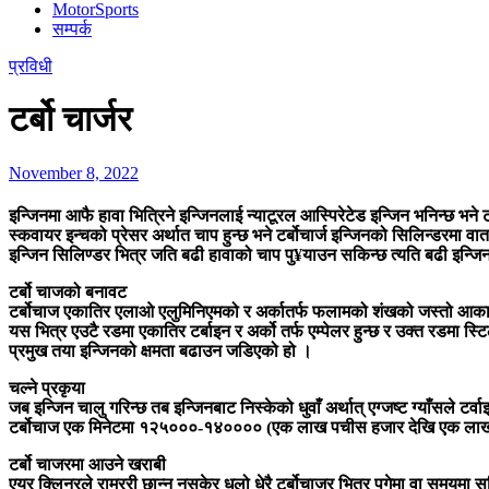
MotorSports
सम्पर्क
प्रविधी
टर्बो चार्जर
November 8, 2022
इन्जिनमा आफै हावा भित्रिने इन्जिनलाई न्याटूरल आस्पिरेटेड इन्जिन भनिन्छ भने
स्कवायर इन्चको प्रेसर अर्थात चाप हुन्छ भने टर्बोचार्ज इन्जिनको सिलिन्डरमा व
इन्जिन सिलिण्डर भित्र जति बढी हावाको चाप पु¥याउन सकिन्छ त्यति बढी इन्जि
टर्बो चाजको बनावट
टर्बोचाज एकातिर एलाओ एलुमिनिएमको र अर्कातर्फ फलामको शंखको जस्तो आका
यस भित्र एउटै रडमा एकातिर टर्बाइन र अर्को तर्फ एम्पेलर हुन्छ र उक्त रडमा 
प्रमुख तया इन्जिनको क्षमता बढाउन जडिएको हो ।
चल्ने प्रकृया
जब इन्जिन चालु गरिन्छ तब इन्जिनबाट निस्केको धुवाँ अर्थात् एग्जष्ट ग्याँसले टर्
टर्बोचाज एक मिनेटमा १२५०००-१४०००० (एक लाख पचीस हजार देखि एक लाख 
टर्बो चाजरमा आउने खराबी
एयर क्लिनरले राम्ररी छान्न नसकेर धुलो धेरै टर्बोचाजर भित्र पुगेमा वा समयमा स