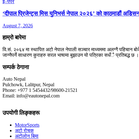
ई–पेपर
‘दीपाल प्रिजेन्ट्स मिस युनिभर्स नेपाल २०२६’ को काठमाडौं अडिसन
August 7, 2026
हाम्रो बारेमा
वि.सं. २०६४ मा स्थापित अटो नेपाल नेपाली सञ्चार माध्यममा अलग्गै पहिचान बोक
जान्नैपर्ने साधारण कुराहरु सरल भाषामा बुझाउन यो पत्रिका सधँै प्रतिबद्ध छ ।
सम्पर्क ठेगाना
Auto Nepal
Pulchowk, Lalitpur, Nepal
Phone: +977 1 5454432/98600-21521
Email: info@eautonepal.com
उपयोगी लिङ्कहरू
MotorSports
अटो रोचक
अटोलोन बिमा