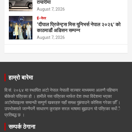
तयारीमा
August 7, 2026
ई–पेपर
‘दीपाल प्रिजेन्ट्स मिस युनिभर्स नेपाल २०२६’ को
काठमाडौं अडिसन सम्पन्न
August 7, 2026
हाम्रो बारेमा
वि.सं. २०६४ मा स्थापित अटो नेपाल नेपाली सञ्चार माध्यममा अलग्गै पहिचान
बोकेको पत्रिका हो । हामीले यस पत्रिका मार्फत देश तथा विदेशमा भएका
अटोमोवाइल्स सम्वन्धी सम्पुर्ण खबरहरु यहाँ समक्ष पु¥याउने कोसिस गरेका छौँ ।
उपभोक्ताले जान्नैपर्ने साधारण कुराहरु सरल भाषामा बुझाउन यो पत्रिका सधँै
प्रतिबद्ध छ ।
सम्पर्क ठेगाना