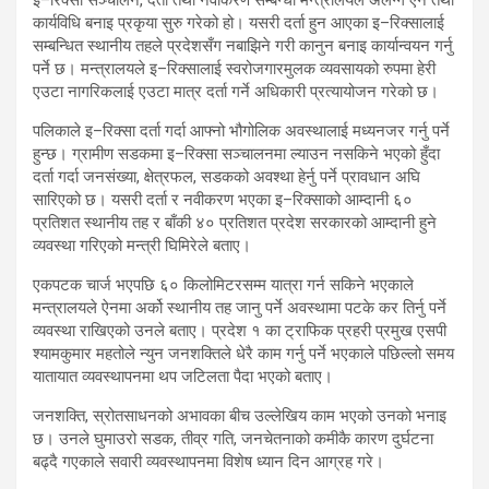
इ–रिक्सा सञ्चालन, दर्ता तथा नवीकरण सम्बन्धी मन्त्रालयले अलग्गै ऐन तथा
कार्यविधि बनाइ प्रकृया सुरु गरेको हो। यसरी दर्ता हुन आएका इ–रिक्सालाई
सम्बन्धित स्थानीय तहले प्रदेशसँग नबाझिने गरी कानुन बनाइ कार्यान्वयन गर्नु
पर्ने छ। मन्त्रालयले इ–रिक्सालाई स्वरोजगारमुलक व्यवसायको रुपमा हेरी
एउटा नागरिकलाई एउटा मात्र दर्ता गर्ने अधिकारी प्रत्यायोजन गरेको छ।
पलिकाले इ–रिक्सा दर्ता गर्दा आफ्नो भौगोलिक अवस्थालाई मध्यनजर गर्नु पर्ने
हुन्छ। ग्रामीण सडकमा इ–रिक्सा सञ्चालनमा ल्याउन नसकिने भएको हुँदा
दर्ता गर्दा जनसंख्या, क्षेत्रफल, सडकको अवश्था हेर्नु पर्ने प्रावधान अघि
सारिएको छ। यसरी दर्ता र नवीकरण भएका इ–रिक्साको आम्दानी ६०
प्रतिशत स्थानीय तह र बाँकी ४० प्रतिशत प्रदेश सरकारको आम्दानी हुने
व्यवस्था गरिएको मन्त्री घिमिरेले बताए।
एकपटक चार्ज भएपछि ६० किलोमिटरसम्म यात्रा गर्न सकिने भएकाले
मन्त्रालयले ऐनमा अर्को स्थानीय तह जानु पर्ने अवस्थामा पटके कर तिर्नु पर्ने
व्यवस्था राखिएको उनले बताए। प्रदेश १ का ट्राफिक प्रहरी प्रमुख एसपी
श्यामकुमार महतोले न्युन जनशक्तिले धेरै काम गर्नु पर्ने भएकाले पछिल्लो समय
यातायात व्यवस्थापनमा थप जटिलता पैदा भएको बताए।
जनशक्ति, स्रोतसाधनको अभावका बीच उल्लेखिय काम भएको उनको भनाइ
छ। उनले घुमाउरो सडक, तीव्र गति, जनचेतनाको कमीकै कारण दुर्घटना
बढ्दै गएकाले सवारी व्यवस्थापनमा विशेष ध्यान दिन आग्रह गरे।